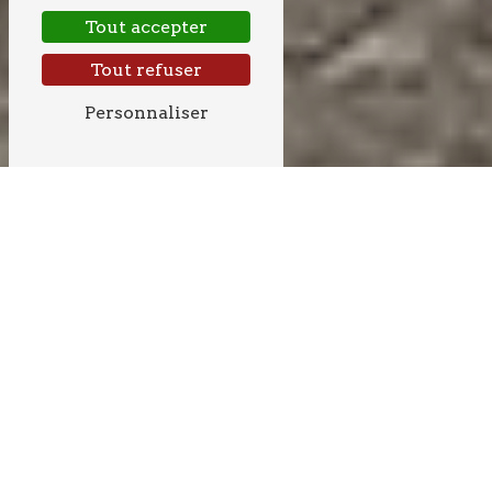
Tout accepter
Tout refuser
Personnaliser
BÉTON PRÈS DE
CRÉON
BÉTON À CRÉON : TOUT
CE QUE VOUS DEVEZ