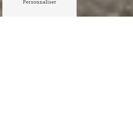
Personnaliser
VRD PRÈS DE
LANGOIRAN
VRD À LANGOIRAN :
TOUT SUR LES TRAVAUX
DE VOIRIE ET RÉSEAUX
DIVERS
Langoiran, commune paisible de la Gironde, située