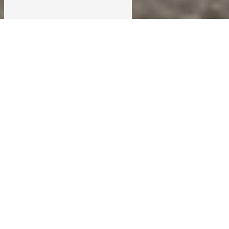
VRD PRÈS DE
LIBOURNE
VRD À LIBOURNE : TOUT
CE QU'IL FAUT SAVOIR
Vous recherchez des services de VRD à Libourne ?
Découvrez ABBADIE, une entreprise de référence
spécialisée en Voirie et Réseaux Divers, située à
Sadirac.