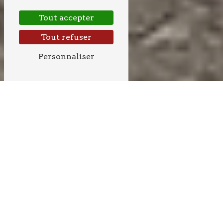
Tout accepter
Tout refuser
Personnaliser
GOUDRONNAGE
PRÈS DE LATRESNE
GOUDRONNAGE À
LATRESNE AVEC ABBADIE